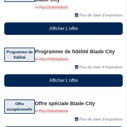
Parrainez un ami et bénéficiez de 20% de
Plus d'informations
réduction sur votre commande.
Pas de date d'expiration
Afficher L'offre
Programme de fidélité Blade City
Programme de
fidélité
Rejoignez le programme de fidélité. Partagez
Plus d'informations
votre passion. Donnez 20$, recevez 20$.
Pas de date d'expiration
Afficher L'offre
Offre spéciale Blade City
Offre
exceptionnelle
Obtenez une mini brosse OTF verte gratuite
Plus d'informations
pour toute commande supérieure à 39$
Pas de date d'expiration