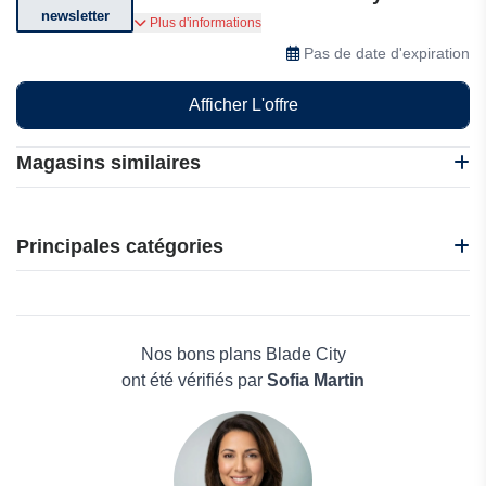
newsletter
Abonnez-vous pour bénéficier de réductions et
Plus d'informations
d'offres exclusives.
Pas de date d'expiration
Afficher L'offre
Magasins similaires
iCrimp Tools
Qustodio
Principales catégories
Depositphotos
Top-conv.com
Beauté et bien-être
Chaine tronconneuse
Électronique
Signals
Maison & Jardin
Nos bons plans Blade City
Boissons
ont été vérifiés par
Sofia Martin
Voyages et Vacances
Grand magasin
Mode