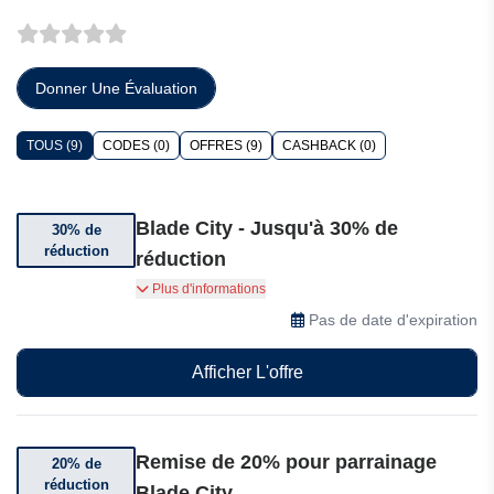
Donner Une Évaluation
TOUS (9)
CODES (0)
OFFRES (9)
CASHBACK (0)
Blade City - Jusqu'à 30% de
30% de
réduction
réduction
Jusqu'à 30% de réduction sur une sélection
Plus d'informations
d'articles
Pas de date d'expiration
Afficher L'offre
Remise de 20% pour parrainage
20% de
réduction
Blade City