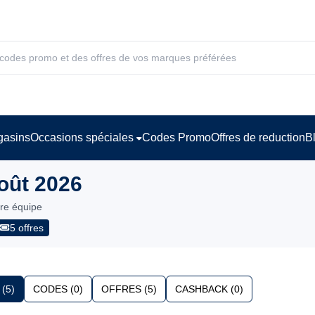
asins
Occasions spéciales
Codes Promo
Offres de reduction
B
oût 2026
tre équipe
5 offres
(5)
CODES (0)
OFFRES (5)
CASHBACK (0)