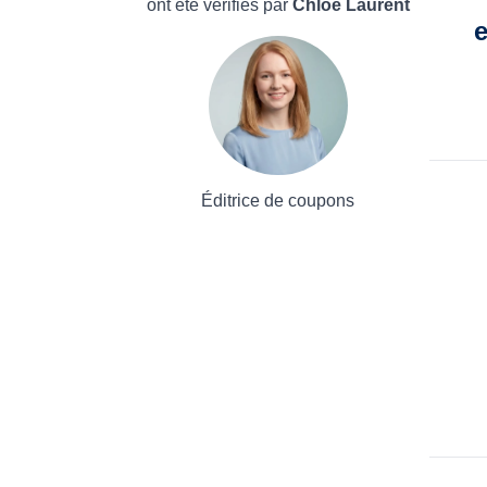
ont été vérifiés par
Chloé Laurent
e
Éditrice de coupons