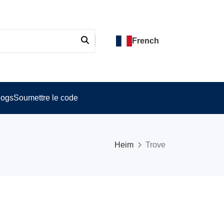
French
logs
Soumettre le code
Heim
Trove