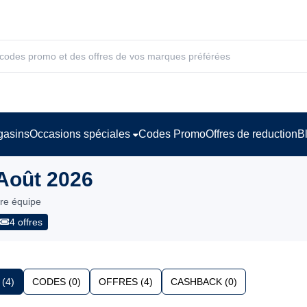
asins
Occasions spéciales
Codes Promo
Offres de reduction
B
Août 2026
tre équipe
4 offres
(4)
CODES (0)
OFFRES (4)
CASHBACK (0)