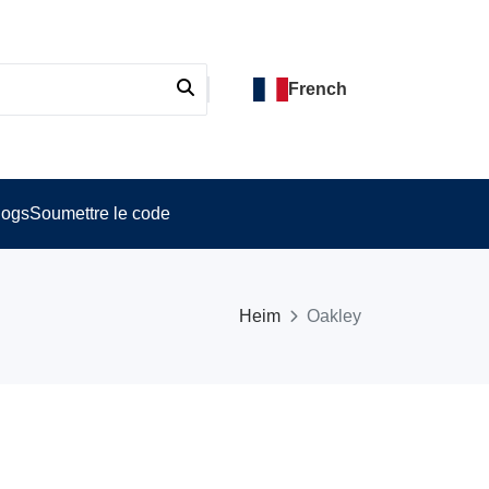
French
logs
Soumettre le code
Heim
Oakley