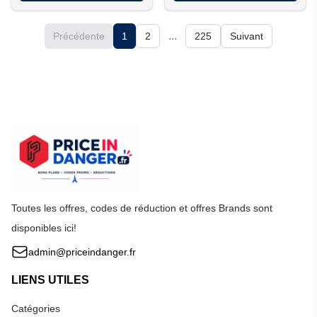
massage professionnelle à
l'Espace bien-être La
...
Précédente
1
2
225
Suivant
Charpinière.
Toutes les offres, codes de réduction et offres Brands sont
disponibles ici!
admin@priceindanger.fr
LIENS UTILES
Catégories