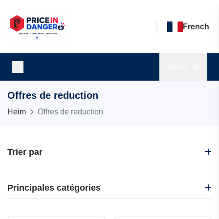
French
Menu
Offres de reduction
Heim
Offres de reduction
Trier par
Dernier
Principales catégories
Populaire
Bon d'évènement
Tous
Beauté et bien-être