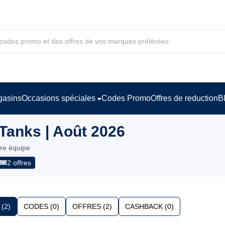
asins
Occasions spéciales
Codes Promo
Offres de reduction
B
Tanks | Août 2026
tre équipe
2 offres
(2)
CODES (0)
OFFRES (2)
CASHBACK (0)