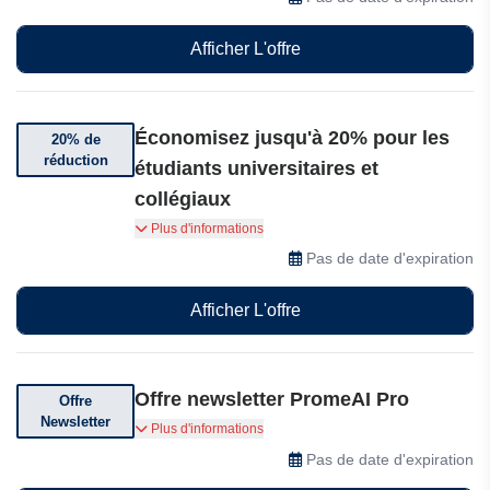
Afficher L'offre
Économisez jusqu'à 20% pour les
20% de
réduction
étudiants universitaires et
collégiaux
Les étudiants universitaires et supérieurs
Plus d'informations
peuvent utiliser PromeAI pour réaliser des
Pas de date d'expiration
travaux complexes, des projets de recherche et
des tâches de constitution de portfolio. Obtenez
Afficher L'offre
une vérification pour bénéficier d'une réduction
de 20% et propulser votre travail académique au
niveau supérieur.
Offre newsletter PromeAI Pro
Offre
Newsletter
Abonnez-vous et recevez des offres
Plus d'informations
exceptionnelles
Pas de date d'expiration