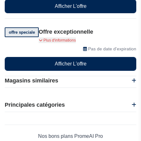
Afficher L'offre
Offre exceptionnelle
offre speciale
Obtenez un générateur d'images IA gratuit.
Plus d'informations
Pas de date d'expiration
Afficher L'offre
Magasins similaires
101 Blockchains
Edrawsoft
Principales catégories
InVideo
WPS Office
Beauté et bien-être
Refsee
Électronique
Deep Art Effects
Maison & Jardin
Nos bons plans PromeAI Pro