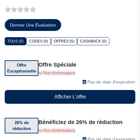
Donner Une Évaluation
TOUS (5)
CODES (0)
OFFRES (5)
CASHBACK (0)
Offre Spéciale
Offre
Exceptionnelle
Gagnez jusqu'à 10% de commission en
Plus d'informations
rejoignant PromeAI Pro
Pas de date d'expiration
Afficher L'offre
Bénéficiez de 26% de réduction
26% de
réduction
Bénéficiez de 26% de réduction sur le pack
Plus d'informations
annuel PromeAI Pro
Pas de date d'expiration