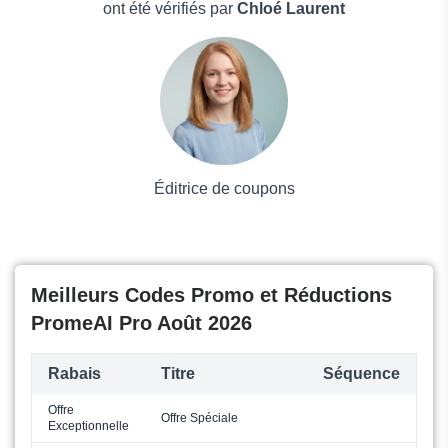
Boissons
ont été vérifiés par
Chloé Laurent
Voyages et Vacances
Grand magasin
Mode
Éditrice de coupons
Meilleurs Codes Promo et Réductions
PromeAI Pro Août 2026
Rabais
Titre
Séquence
Offre
Offre Spéciale
Exceptionnelle