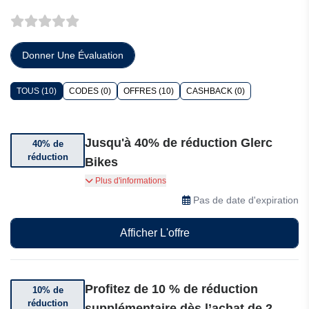
Donner Une Évaluation
TOUS (10)
CODES (0)
OFFRES (10)
CASHBACK (0)
Jusqu'à 40% de réduction Glerc
40% de
réduction
Bikes
Jusqu'à 40% de réduction sur une sélection
Plus d'informations
d'articles
Pas de date d'expiration
Afficher L'offre
Profitez de 10 % de réduction
10% de
réduction
supplémentaire dès l’achat de 2