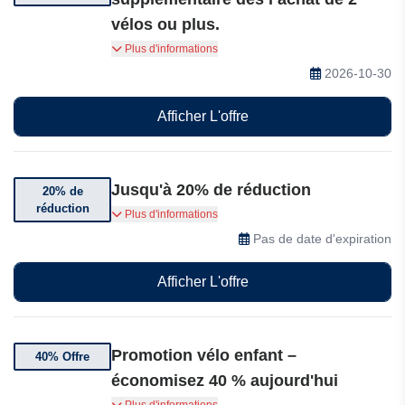
vélos ou plus.
Améliorez vos trajets avec un vélo classique à
Plus d'informations
partir de 101,99 $. Profitez de 10% de réduction
2026-10-30
supplémentaire dès l’achat de 2 vélos ou plus.
Le moment idéal pour commencer une nouvelle
Afficher L'offre
aventure. Commencer à rouler
Jusqu'à 20% de réduction
20% de
réduction
Jusqu'à 20% de réduction sur une sélection
Plus d'informations
d'articles
Pas de date d'expiration
Afficher L'offre
Promotion vélo enfant –
40% Offre
économisez 40 % aujourd'hui
Offrez à votre enfant son premier vélo avec le