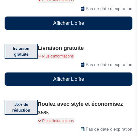
Plus d'informations
Glerc 12" Kids Vintage Bike. Disponible
Pas de date d'expiration
maintenant à seulement 83,99 $ au lieu de
139,99 $. Offre limitée ! Acheter maintenant
Afficher L'offre
Livraison gratuite
livraison
gratuite
Livraison gratuite. Voir conditions générales.
Plus d'informations
Pas de date d'expiration
Afficher L'offre
Roulez avec style et économisez
35% de
réduction
35%
Roulez avec style et économisez 35 %. Profitez
Plus d'informations
du confort du Glerc 20" Best Beach Cruiser
Pas de date d'expiration
Hybrid Kids Bike - Missy. Disponible à 181,99 $