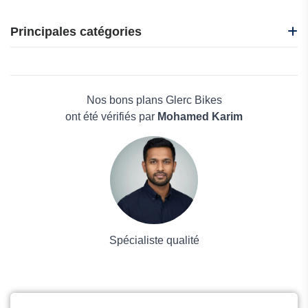
Favoto
FC Moto
Principales catégories
G-FORCE
Addmotor E-Bike
Beauté et bien-être
WegoBoard
Électronique
BuyBestGear
Maison & Jardin
Nos bons plans Glerc Bikes
Boissons
ont été vérifiés par
Mohamed Karim
Voyages et Vacances
Grand magasin
Mode
Spécialiste qualité