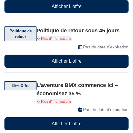
au lieu de 279,99 $.
Afficher L'offre
Politique de retour sous 45 jours
Politique de
retour
Vous pouvez retourner votre commande sous 45
Plus d'informations
jours après réception.
Pas de date d'expiration
Afficher L'offre
L’aventure BMX commence ici –
35% Offre
économisez 35 %
Découvrez le Glerc 12" BMX Style Kids Bike with
Plus d'informations
Coaster Brake - Starry à seulement 97,99 $ au
Pas de date d'expiration
lieu de 149,99 $.. Profiter de l'offre. L’aventure
BMX commence ici – économisez 35 %.
Afficher L'offre