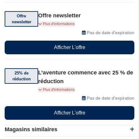
Offre newsletter
Offre
newsletter
Abonnez-vous pour recevoir des remises
Plus d'informations
exceptionnelles
Pas de date d'expiration
Afficher L'offre
L’aventure commence avec 25 % de
25% de
réduction
réduction
L’aventure commence avec 25 % de réduction.
Plus d'informations
Partez à la découverte avec le Glerc 24"
Pas de date d'expiration
Mountain Bike For Beginner - Mars. Disponible à
281,99 $ au lieu de 374,99 $. Rouler maintenant
Afficher L'offre
Magasins similaires