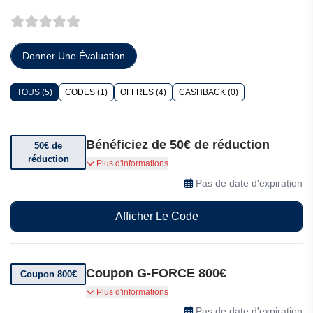
Donner Une Évaluation
TOUS (5)
CODES (1)
OFFRES (4)
CASHBACK (0)
Bénéficiez de 50€ de réduction
50€ de
réduction
Rejoignez la communauté G-FORCE. Profitez
Plus d'informations
de $50 de réduction dès votre première
Pas de date d'expiration
commande,
Afficher Le Code
Coupon G-FORCE 800€
Coupon 800€
Économisez jusqu'à 800€ sur une sélection de
Plus d'informations
vélos électriques G-FORCE.
Pas de date d'expiration