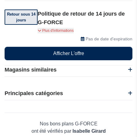
Politique de retour de 14 jours de
Retour sous 14
jours
G-FORCE
Si vous n'êtes pas satisfait de votre achat, vous
Plus d'informations
pouvez le retourner sous 14 jours à G-FORCE.
Pas de date d'expiration
Afficher L'offre
Magasins similaires
Favoto
FC Moto
Principales catégories
G-FORCE
Addmotor E-Bike
Beauté et bien-être
WegoBoard
Électronique
BuyBestGear
Maison & Jardin
Nos bons plans G-FORCE
Boissons
ont été vérifiés par
Isabelle Girard