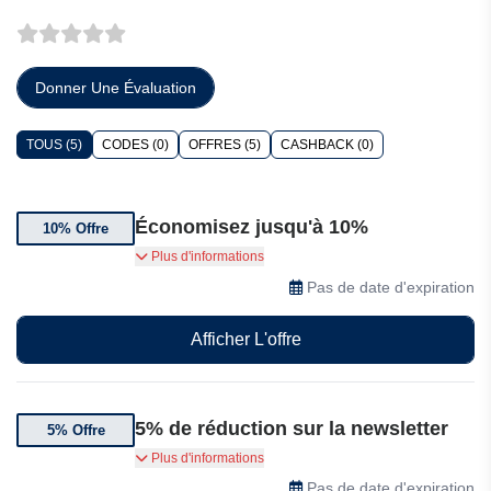
Donner Une Évaluation
TOUS (5)
CODES (0)
OFFRES (5)
CASHBACK (0)
Économisez jusqu'à 10%
10% Offre
Bénéficiez de 10% de réduction et d'une
Plus d'informations
écharpe gratuite
Pas de date d'expiration
Afficher L'offre
5% de réduction sur la newsletter
5% Offre
Unlock 5% off your first order Sign up for special
Plus d'informations
offers and updates
Pas de date d'expiration