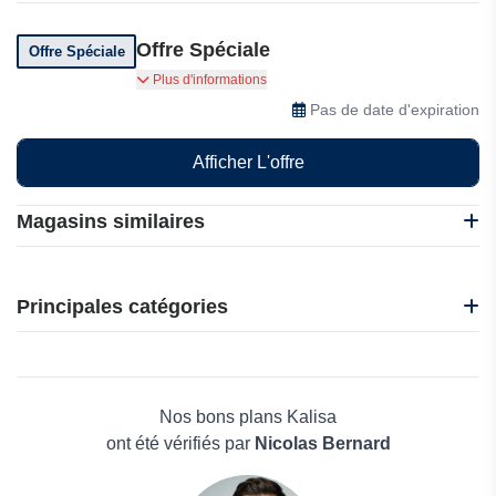
Offre Spéciale
Offre Spéciale
Kalisa propose de nombreuses offres et
Plus d'informations
promotions à ses clients, abonnez-vous et
Pas de date d'expiration
bénéficiez d'avantages
Afficher L'offre
Magasins similaires
BloomChic
Firelady Fur
Principales catégories
4Giveness
AW Bridal
Beauté et bien-être
NYDJ
Électronique
Playtex
Maison & Jardin
Nos bons plans Kalisa
Boissons
ont été vérifiés par
Nicolas Bernard
Voyages et Vacances
Grand magasin