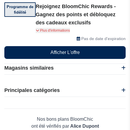
Rejoignez BloomChic Rewards -
Programme de
fidélité
Gagnez des points et débloquez
des cadeaux exclusifs
Inscrivez-vous à BloomChic Rewards et gagnez
Plus d'informations
des points à chaque achat. Échangez vos points
Pas de date d'expiration
contre des remises, débloquez des avantages
VIP et profitez d'avantages exclusifs réservés
Afficher L'offre
aux membres.
Magasins similaires
BloomChic
Firelady Fur
Principales catégories
4Giveness
AW Bridal
Beauté et bien-être
NYDJ
Électronique
Playtex
Maison & Jardin
Nos bons plans BloomChic
Boissons
ont été vérifiés par
Alice Dupont