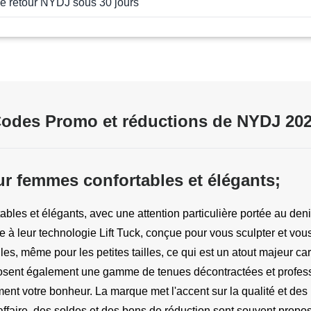
de retour NYDJ sous 30 jours
odes Promo et réductions de NYDJ 20
r femmes confortables et élégants;
les et élégants, avec une attention particulière portée au deni
 à leur technologie Lift Tuck, conçue pour vous sculpter et vous af
lles, même pour les petites tailles, ce qui est un atout majeur c
posent également une gamme de tenues décontractées et profess
ent votre bonheur. La marque met l'accent sur la qualité et des
ffaire, des soldes et des bons de réduction sont souvent propo