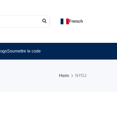
French
logs
Soumettre le code
Heim
NYDJ