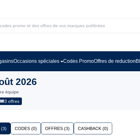
asins
Occasions spéciales
Codes Promo
Offres de reduction
B
oût 2026
tre équipe
3 offres
(3)
CODES (0)
OFFRES (3)
CASHBACK (0)