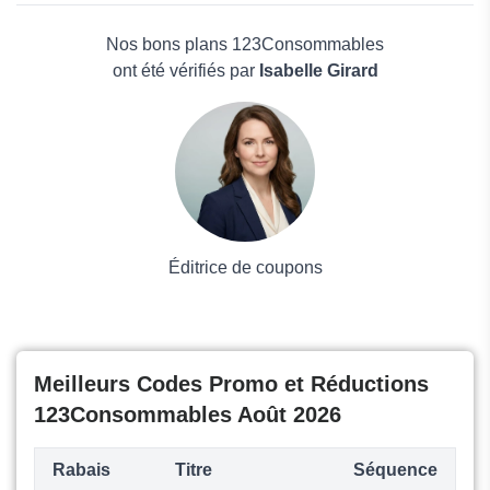
Toner Services
Électronique
Le Materiel Informatique
Maison & Jardin
Nos bons plans 123Consommables
Boissons
ont été vérifiés par
Isabelle Girard
Voyages et Vacances
Grand magasin
Mode
Éditrice de coupons
Meilleurs Codes Promo et Réductions
123Consommables Août 2026
Rabais
Titre
Séquence