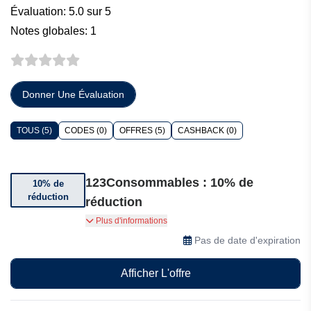
Évaluation: 5.0 sur 5
Notes globales: 1
Donner Une Évaluation
TOUS (5)
CODES (0)
OFFRES (5)
CASHBACK (0)
123Consommables : 10% de
10% de
réduction
réduction
Bénéficiez jusqu’à 10% de réduction sur une
Plus d'informations
sélection d’articles
Pas de date d'expiration
Afficher L'offre