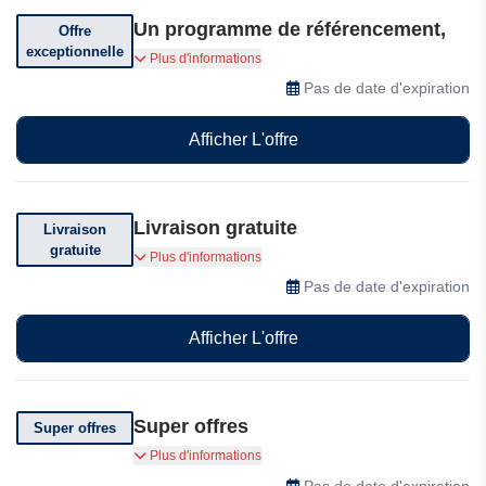
Un programme de référencement,
Offre
exceptionnelle
Un programme de parrainage offrant des
Plus d'informations
récompenses financières pour chaque
Pas de date d'expiration
parrainage réussi : Vous recevez €5 sur votre
compte bancaire pour chaque parrainage. 1
Afficher L'offre
parrainage vous rapporte €5. 5 parrainages
vous rapportent €25. 20 parrainages vous
rapportent 100
Livraison gratuite
Livraison
gratuite
Profitez de la livraison gratuite dès 49€ d'achat
Plus d'informations
chez 123Consommables.
Pas de date d'expiration
Afficher L'offre
Super offres
Super offres
Super offres chez 123Consommables
Plus d'informations
Pas de date d'expiration