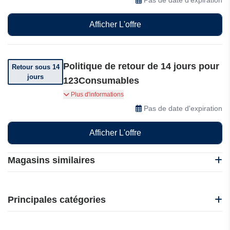
Afficher L'offre
Politique de retour de 14 jours pour
Retour sous 14
jours
123Consumables
Vous disposez de 14 jours pour retourner un
Plus d'informations
article à compter de la date de réception.
Pas de date d'expiration
Afficher L'offre
Magasins similaires
EasyCartouche
123Consommables
Principales catégories
3D Druck Boss
3D Printernational
Beauté et bien-être