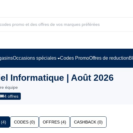
asins
Occasions spéciales
Codes Promo
Offres de reduction
B
l Informatique | Août 2026
tre équipe
4 offres
(4)
CODES (0)
OFFRES (4)
CASHBACK (0)