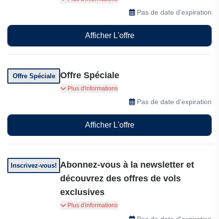
les prix les plus compétitifs, avec des billets
Pas de date d'expiration
d'avion aller-retour à partir de 800 dollars.
Afficher L'offre
Offre Spéciale
Offre Spéciale
Voyagez plus, dépensez moins grâce à nos
Plus d'informations
réductions sur les vols Vols abordables vers des
Pas de date d'expiration
destinations incontournables
Afficher L'offre
Abonnez-vous à la newsletter et
Inscrivez-vous!
découvrez des offres de vols
exclusives
Abonnez-vous à la newsletter et découvrez des
Plus d'informations
offres de vols exclusives, des offres spéciales et
Pas de date d'expiration