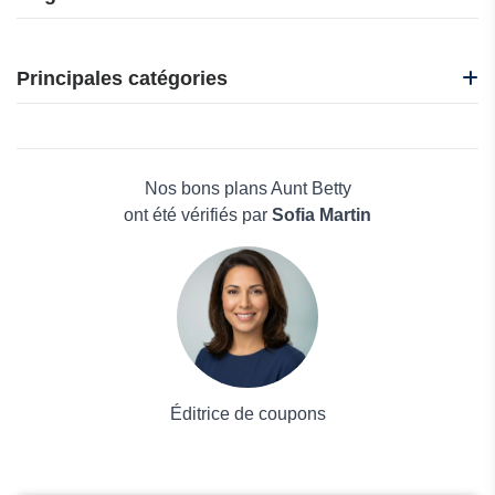
Abritel
B&B Hotels
Principales catégories
CamperDays
e-VISA
Beauté et bien-être
Ebookers
Électronique
Alps2Alps
Maison & Jardin
Nos bons plans Aunt Betty
Boissons
ont été vérifiés par
Sofia Martin
Voyages et Vacances
Grand magasin
Mode
Éditrice de coupons