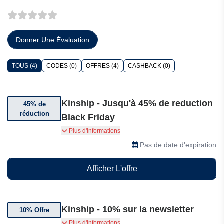
Donner Une Évaluation
TOUS (4)
CODES (0)
OFFRES (4)
CASHBACK (0)
Kinship - Jusqu'à 45% de reduction
45% de
réduction
Black Friday
Bénéficiez de jusqu'à 45% de réduction sur une
Plus d'informations
sélection d'articles
Pas de date d'expiration
Afficher L'offre
Kinship - 10% sur la newsletter
10% Offre
Abonnez-vous et bénéficiez de 10% de
Plus d'informations