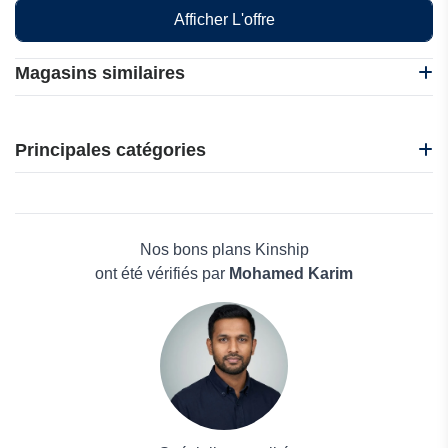
Afficher L'offre
Magasins similaires
CafèNoir
i-Run
Principales catégories
Idakoos
Nadula
Beauté et bien-être
Nasty Gal
Électronique
Oakley
Maison & Jardin
Nos bons plans Kinship
Boissons
ont été vérifiés par
Mohamed Karim
Voyages et Vacances
Grand magasin
Mode