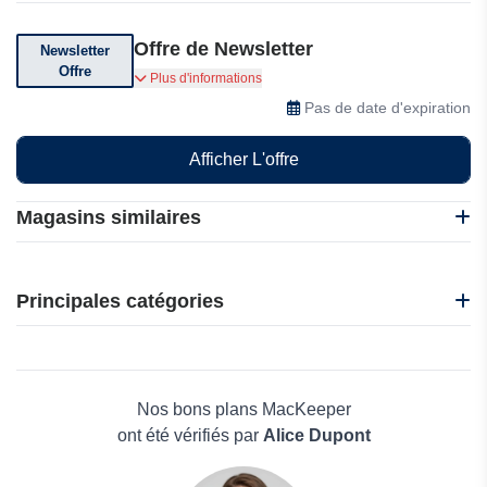
Offre de Newsletter
Newsletter
Offre
Abonnez-vous à la newsletter pour obtenir des
Plus d'informations
offres exclusives, des codes et des réductions
Pas de date d'expiration
Afficher L'offre
Magasins similaires
Easyship
F-Secure
Principales catégories
Abelssoft
ACDsee
Beauté et bien-être
Edrawsoft
Électronique
TurboVPN
Maison & Jardin
Nos bons plans MacKeeper
Boissons
ont été vérifiés par
Alice Dupont
Voyages et Vacances
Grand magasin