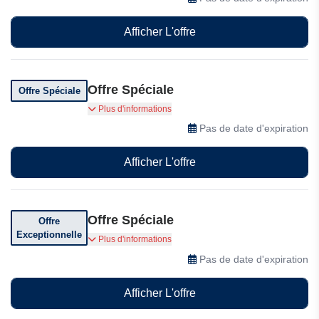
Afficher L'offre
Offre Spéciale
Offre Spéciale
1 Nettoyage Mac gratuit Supprimez les fichiers
Plus d'informations
système et les caches inutiles Libérez des Go
Pas de date d'expiration
d'espace de stockage Trouvez et supprimez
facilement les doublons
Afficher L'offre
Offre Spéciale
Offre
Exceptionnelle
Le forfait d'un mois commence à seulement
Plus d'informations
14,95$
Pas de date d'expiration
Afficher L'offre