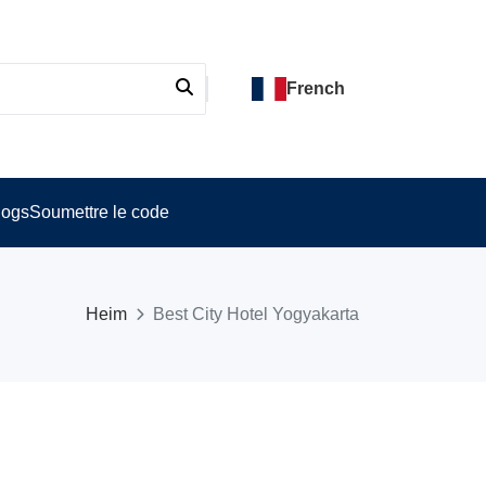
French
logs
Soumettre le code
Heim
Best City Hotel Yogyakarta