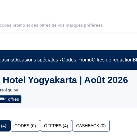
asins
Occasions spéciales
Codes Promo
Offres de reduction
B
Hotel Yogyakarta | Août 2026
tre équipe
4 offres
(4)
CODES (0)
OFFRES (4)
CASHBACK (0)