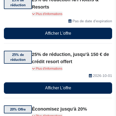
25% de
réduction
Resorts
Bénéficiez de jusqu'à 25 % de réduction sur vos
Plus d'informations
séjours en station balnéaire et imprégnez-vous
Pas de date d'expiration
de l'ambiance estivale.
Afficher L'offre
25% de réduction, jusqu’à 150 € de
25% de
réduction
crédit resort offert
Offre Endless Summer : profitez jusqu’à 25% de
Plus d'informations
réduction, jusqu’à 150 € de crédit resort offert et
2026-10-01
50 % de remise pour les enfants sur votre
escapade détente !
Afficher L'offre
Économisez jusqu'à 20%
20% Offre
Economisez jusqu'à 20% sur toutes vos