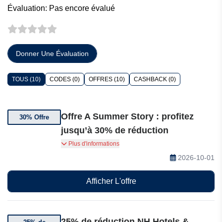
Évaluation: Pas encore évalué
Donner Une Évaluation
TOUS (10)
CODES (0)
OFFRES (10)
CASHBACK (0)
Offre A Summer Story : profitez
30% Offre
jusqu’à 30% de réduction
Offre A Summer Story : profitez jusqu’à 30% de
Plus d'informations
réduction, gagnez 5 DISCOVERY Dollars et
2026-10-01
bénéficiez de l’annulation flexible pour vos
vacances d’été !
Afficher L'offre
25% de réduction NH Hotels &