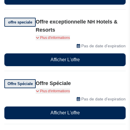
Offre exceptionnelle NH Hotels &
offre speciale
Resorts
Obtenez un bonus supplémentaire de 30 dollars
Plus d'informations
DISCOVERY pour vos séjours de 2 nuits et plus.
Pas de date d'expiration
Afficher L'offre
Offre Spéciale
Offre Spéciale
NH Hotels & Resorts vous propose des offres
Plus d'informations
spéciales et des promotions pour des
Pas de date d'expiration
hébergements haut de gamme et de luxe à des
prix abordables. Visitez, réservez, profitez
Afficher L'offre
d'avantages et faites des économies.