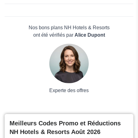
Karibea
Agoda
Beauté et bien-être
Address Hotels
Électronique
Hotellook
Maison & Jardin
Nos bons plans NH Hotels & Resorts
Boissons
ont été vérifiés par
Alice Dupont
Voyages et Vacances
Grand magasin
Mode
Experte des offres
Meilleurs Codes Promo et Réductions
NH Hotels & Resorts Août 2026