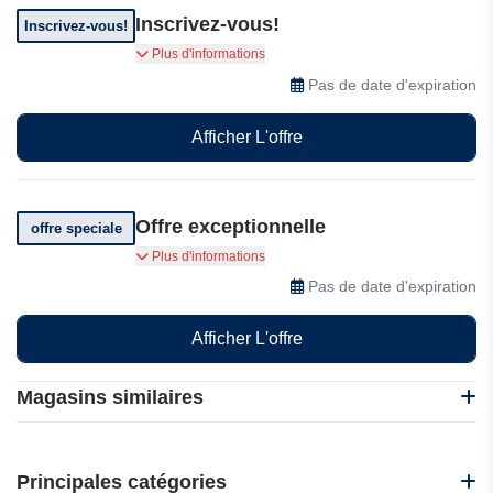
Inscrivez-vous!
Inscrivez-vous!
Inscrivez-vous dès maintenant et bénéficiez de
Plus d'informations
tarifs membres exclusifs, de récompenses et
Pas de date d'expiration
d'offres spéciales dès votre premier séjour chez
NH Hotels.
Afficher L'offre
Offre exceptionnelle
offre speciale
Profitez d'offres exceptionnelles chez NH Hotels
Plus d'informations
& Resorts !
Pas de date d'expiration
Afficher L'offre
Magasins similaires
H10 Hotels
IHG
Principales catégories