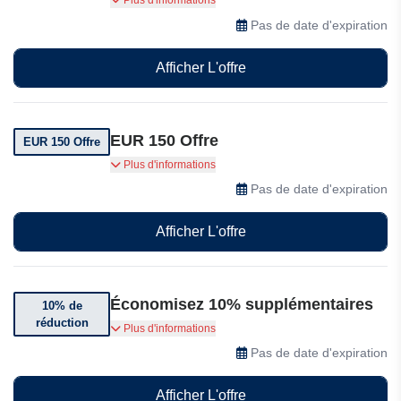
Plus d'informations
réservations dans le monde entier
Pas de date d'expiration
Afficher L'offre
EUR 150 Offre
EUR 150 Offre
Réservez votre séjour directement sur notre site
Plus d'informations
et profitez d'une offre exclusive de bon d'achat
Pas de date d'expiration
jusqu'à EUR 150
Afficher L'offre
Économisez 10% supplémentaires
10% de
réduction
Économisez 10% supplémentaires en réservant
Plus d'informations
directement sur le site web de NH Hotels avec
Pas de date d'expiration
NH Rewards.
Afficher L'offre