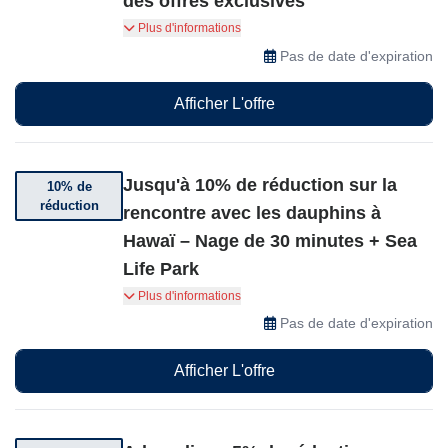
des offres exclusives
Rejoignez l'équipe – Obtenez $20 de réduction
Plus d'informations
sur votre premier achat ainsi qu'un accès à des
Pas de date d'expiration
offres exclusives et à des nouvelles
passionnantes !
Afficher L'offre
Jusqu'à 10% de réduction sur la
10% de
réduction
rencontre avec les dauphins à
Hawaï – Nage de 30 minutes + Sea
Life Park
Réservez dès maintenant pour seulement
Plus d'informations
229,99$ (au lieu de 259$) et économisez 29,01$
Pas de date d'expiration
sur une nage de 30 minutes avec les dauphins
et l'entrée au Sea Life Park d'Hawaï.
Afficher L'offre