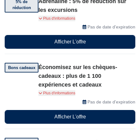
Adrenaline : 5% de réduction sur
5% de
réduction
les excursions
Réservez des excursions d'aventure palpitantes
Plus d'informations
chez Adrenaline et profitez de 5% de réduction.
Pas de date d'expiration
Afficher L'offre
Économisez sur les chèques-
Bons cadeaux
cadeaux : plus de 1 100
expériences et cadeaux
Offres spéciales : offrez-vous le cadeau idéal !
Plus d'informations
Choisissez parmi des chèques-cadeaux de
Pas de date d'expiration
100 $, 250$ ou 400$. Profitez d'économies
comme 25$ de réduction sur le bon de 250$.
Afficher L'offre
Utilisable sur plus de 1 100 expériences et
cadeaux.