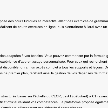
pose des cours ludiques et interactifs, allant des exercices de grammair
éalisent de courts exercices en ligne, puis s'entraînent à l'oral avec 
ibles adaptées à vos besoins. Vous pouvez commencer par la formule gr
expérience d'apprentissage personnalisée. Pour ceux qui recherchent un
disponible, offrant un accès complet à tous les supports et leçons. D
de premier plan, facilitant ainsi la gestion de vos dépenses de format
x structurés basés sur l'échelle du CECR, de A1 (débutant) à C1 (avanc
tificat officiel validant vos compétences. La plateforme propose égale
atteindre efficacement vos objectifs d'apprentissage.