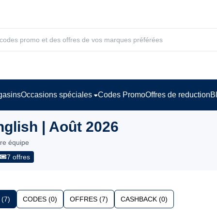
asins
Occasions spéciales
Codes Promo
Offres de reduction
B
glish | Août 2026
tre équipe
7 offres
(7)
CODES (0)
OFFRES (7)
CASHBACK (0)