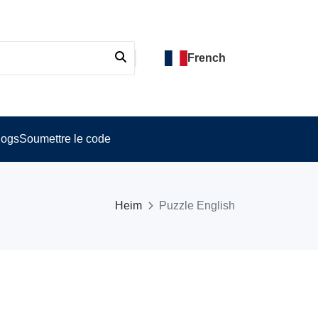
French
logs
Soumettre le code
Heim
Puzzle English