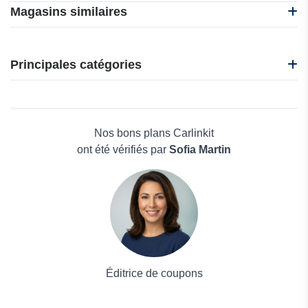
Magasins similaires
Jaqu Auto
Oedro
Principales catégories
Myrentacar
AXKID
Beauté et bien-être
RENOVATION CUIR
Électronique
EKRCOVER
Maison & Jardin
Nos bons plans Carlinkit
Boissons
ont été vérifiés par
Sofia Martin
Voyages et Vacances
Grand magasin
Mode
Éditrice de coupons