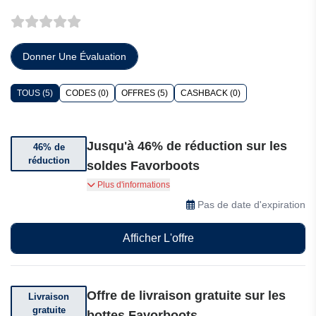
Donner Une Évaluation
TOUS (5)
CODES (0)
OFFRES (5)
CASHBACK (0)
Jusqu'à 46% de réduction sur les
46% de
réduction
soldes Favorboots
Profitez de jusqu'à 46% de réduction sur une
Plus d'informations
sélection d'articles Favorboots.
Pas de date d'expiration
Afficher L'offre
Offre de livraison gratuite sur les
Livraison
gratuite
bottes Favorboots