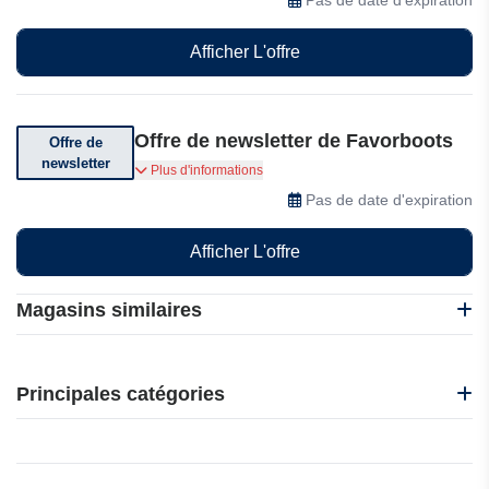
Afficher L'offre
Offre de newsletter de Favorboots
Offre de
newsletter
Abonnez-vous et recevez des offres incroyables
Plus d'informations
Pas de date d'expiration
Afficher L'offre
Magasins similaires
Favorboots
K-Swiss
Principales catégories
Made in Paradis
Crocs
Beauté et bien-être
Kali Shoes
Électronique