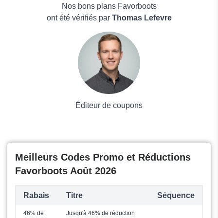
FitVille
Maison & Jardin
Nos bons plans Favorboots
Boissons
ont été vérifiés par
Thomas Lefevre
Voyages et Vacances
Grand magasin
Mode
Éditeur de coupons
Meilleurs Codes Promo et Réductions
Favorboots Août 2026
Rabais
Titre
Séquence
46% de
Jusqu'à 46% de réduction