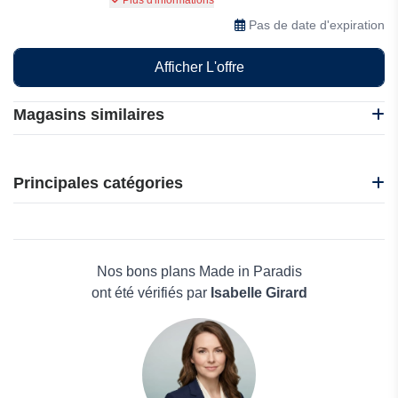
Plus d'informations
les 14 jours suivant sa réception
Pas de date d'expiration
Afficher L'offre
Magasins similaires
A Retro Tale
BadassBox
Principales catégories
BabyOnlineWholesale
C-Total
Beauté et bien-être
Favorboots
Électronique
G-Star RAW
Maison & Jardin
Nos bons plans Made in Paradis
Boissons
ont été vérifiés par
Isabelle Girard
Voyages et Vacances
Grand magasin
Mode