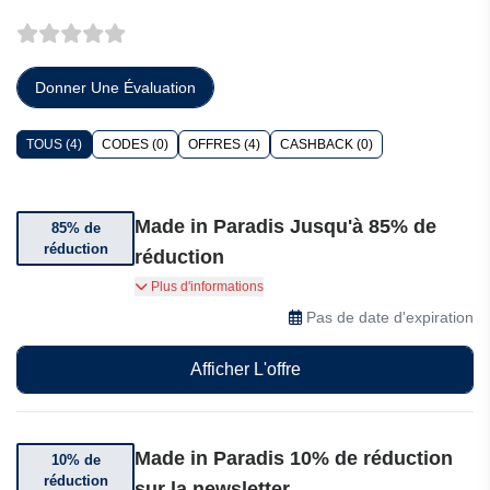
Donner Une Évaluation
TOUS (4)
CODES (0)
OFFRES (4)
CASHBACK (0)
Made in Paradis Jusqu'à 85% de
85% de
réduction
réduction
Obtenez jusqu'à 85% de réduction sur certains
Plus d'informations
articles
Pas de date d'expiration
Afficher L'offre
Made in Paradis 10% de réduction
10% de
réduction
sur la newsletter