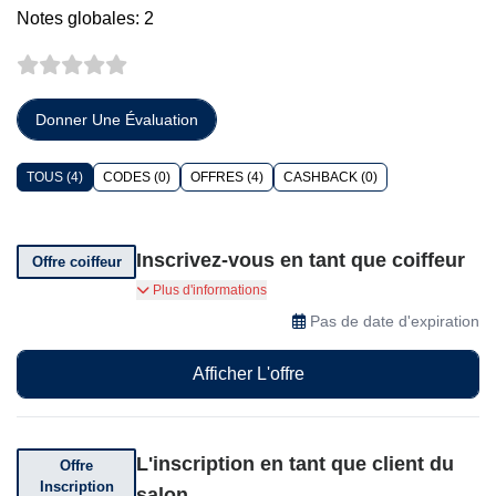
Notes globales: 2
Donner Une Évaluation
TOUS (4)
CODES (0)
OFFRES (4)
CASHBACK (0)
Inscrivez-vous en tant que coiffeur
Offre coiffeur
Inscrivez-vous en tant que coiffeur chez C-Total
Plus d'informations
pour bénéficier de réductions exclusives, d'offres
Pas de date d'expiration
spéciales et des meilleurs prix sur les produits et
outils de soins capillaires professionnels adaptés
Afficher L'offre
à vos besoins.
L'inscription en tant que client du
Offre
Inscription
salon