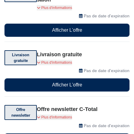
L'inscription en tant que client du salon chez C-
Plus d'informations
Total vous garantit des réductions exclusives et
Pas de date d'expiration
les meilleurs prix sur les produits de soins
capillaires professionnels.
Afficher L'offre
Livraison gratuite
Livraison
gratuite
Livraison offerte à partir de 150 CHF d'achat.
Plus d'informations
Pas de date d'expiration
Afficher L'offre
Offre newsletter C-Total
Offre
newsletter
Inscrivez-vous et recevez des offres
Plus d'informations
exceptionnelles.
Pas de date d'expiration