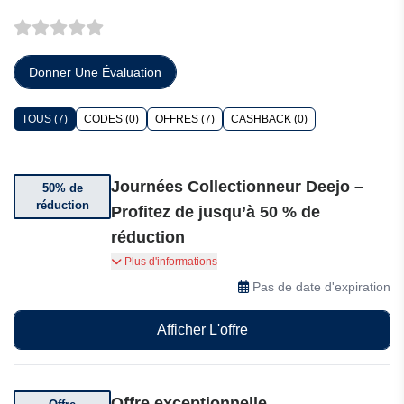
Donner Une Évaluation
TOUS (7)
CODES (0)
OFFRES (7)
CASHBACK (0)
Journées Collectionneur Deejo –
50% de
réduction
Profitez de jusqu’à 50 % de
réduction
Journées Collectionneur Deejo – Profitez de
Plus d'informations
jusqu’à 50 % de réduction sur des modèles
Pas de date d'expiration
rares et des éditions exclusives.
Afficher L'offre
Offre exceptionnelle