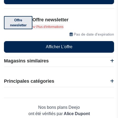
Offre newsletter
Offre
newsletter
Abonnez-vous pour recevoir des réductions
Plus d'informations
exclusives
Pas de date d'expiration
Afficher L'offre
Magasins similaires
iCrimp Tools
Qustodio
Principales catégories
Depositphotos
Top-conv.com
Beauté et bien-être
Chaine tronconneuse
Électronique
Signals
Maison & Jardin
Nos bons plans Deejo
Boissons
ont été vérifiés par
Alice Dupont