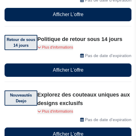
de 89,90 € !
Afficher L'offre
Politique de retour sous 14 jours
Retour de sous
14 jours
Vous pouvez retourner votre commande sous 14
Plus d'informations
jours après réception.
Pas de date d'expiration
Afficher L'offre
Explorez des couteaux uniques aux
Nouveautés
Deejo
designs exclusifs
Nouveautés Deejo : explorez des couteaux
Plus d'informations
uniques aux designs exclusifs, à partir de 79,90
Pas de date d'expiration
€ !
Afficher L'offre