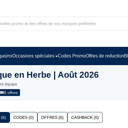
asins
Occasions spéciales
Codes Promo
Offres de reduction
B
ue en Herbe | Août 2026
tre équipe
6 offres
(6)
CODES (0)
OFFRES (6)
CASHBACK (0)