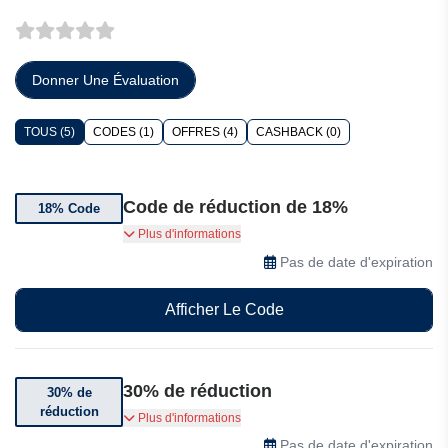
Donner Une Évaluation
TOUS (5)
CODES (1)
OFFRES (4)
CASHBACK (0)
Code de réduction de 18%
18% Code
Félicitations pour vos 8 ans de vie commune !
Plus d'informations
Bénéficiez de 18% de réduction dès maintenant.
Pas de date d'expiration
Utilisez le code Mira Fertility.
Afficher Le Code
30% de réduction
30% de
réduction
Abonnez-vous pour obtenir 30% de réduction
Plus d'informations
sur votre commande
Pas de date d'expiration