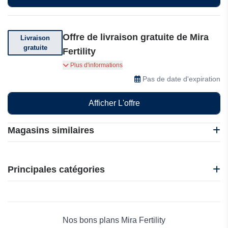
Offre de livraison gratuite de Mira
Livraison
gratuite
Fertility
Livraison gratuite dès 165$ d’achat et livraison
Plus d'informations
internationale offerte dès 169$ d’achat
Pas de date d'expiration
Afficher L'offre
Magasins similaires
iHerb
La Boutique en Herbe
Principales catégories
Salviv
Mira Fertility
Beauté et bien-être
1000Farmacie
Électronique
310 Nutrition
Maison & Jardin
Nos bons plans Mira Fertility