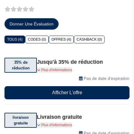
Donner Une Évaluation
TOUS (4)
CODES (0)
OFFRES (4)
CASHBACK (0)
Jusqu'à 35% de réduction
35% de
réduction
Jusqu'à 35% de réduction sur une sélection
Plus d'informations
d'articles.
Pas de date d'expiration
Afficher L'offre
Livraison gratuite
livraison
gratuite
Livraison offerte pour toute commande
Plus d'informations
supérieure à 70$.
Pas de date d'expiration