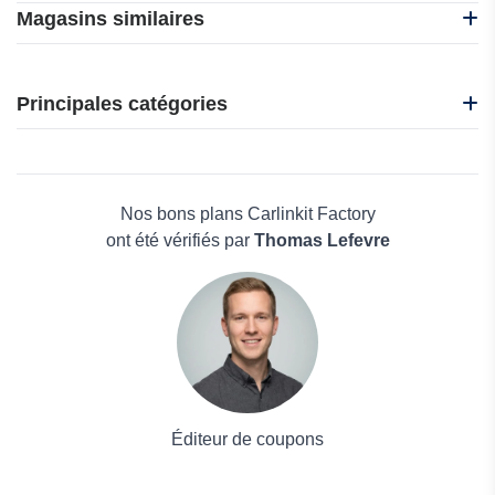
Magasins similaires
Jaqu Auto
Oedro
Principales catégories
Myrentacar
AXKID
Beauté et bien-être
RENOVATION CUIR
Électronique
EKRCOVER
Maison & Jardin
Nos bons plans Carlinkit Factory
Boissons
ont été vérifiés par
Thomas Lefevre
Voyages et Vacances
Grand magasin
Mode
Éditeur de coupons