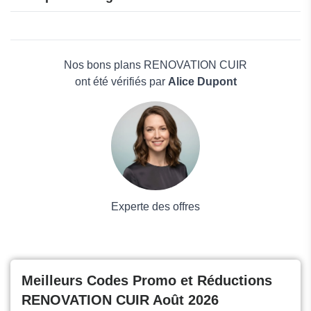
Garden of Life
Gifi
Beauté et bien-être
Habitat et Jardin
Électronique
Hannun
Maison & Jardin
Nos bons plans RENOVATION CUIR
Boissons
ont été vérifiés par
Alice Dupont
Voyages et Vacances
Grand magasin
Mode
Experte des offres
Meilleurs Codes Promo et Réductions
RENOVATION CUIR Août 2026