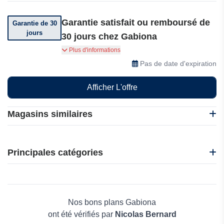
Garantie satisfait ou remboursé de
Garantie de 30
jours
30 jours chez Gabiona
Gabiona offre à ses membres une garantie
Plus d'informations
satisfait ou remboursé de 30 jours.
Pas de date d'expiration
Afficher L'offre
Magasins similaires
Bacsac
Gabiona
Principales catégories
Garden of Life
Gifi
Beauté et bien-être
Habitat et Jardin
Électronique
Jardin Affaires
Maison & Jardin
Nos bons plans Gabiona
Boissons
ont été vérifiés par
Nicolas Bernard