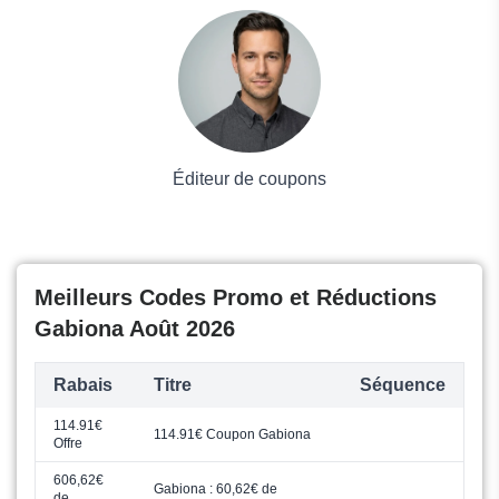
Voyages et Vacances
Grand magasin
Mode
Éditeur de coupons
Meilleurs Codes Promo et Réductions
Gabiona Août 2026
Rabais
Titre
Séquence
114.91€
114.91€ Coupon Gabiona
Offre
606,62€
Gabiona : 60,62€ de
de