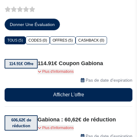
Donner Une Évaluation
TOUS (5)
CODES (0)
OFFRES (5)
CASHBACK (0)
114.91€ Coupon Gabiona
114.91€ Offre
Jusqu'à 114.91€ de réduction sur les soldes
Plus d'informations
Gabiona
Pas de date d'expiration
Afficher L'offre
Gabiona : 60,62€ de réduction
606,62€ de
réduction
Bénéficiez de 60,62€ de réduction sur Gabion
Plus d'informations
avec bac à fleurs 80 cm x 96 cm x 30 cm chez
Pas de date d'expiration