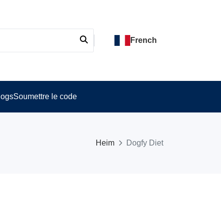
French
logs
Soumettre le code
Heim
Dogfy Diet