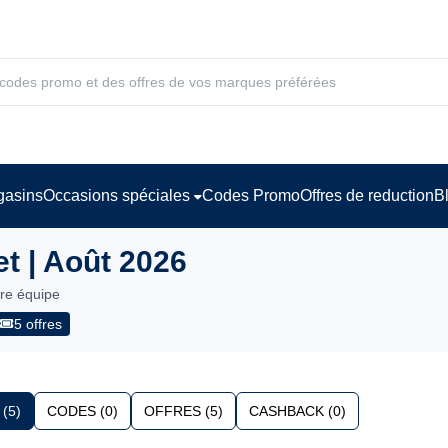
asins
Occasions spéciales
Codes Promo
Offres de reduction
B
t | Août 2026
tre équipe
5 offres
(5)
CODES (0)
OFFRES (5)
CASHBACK (0)