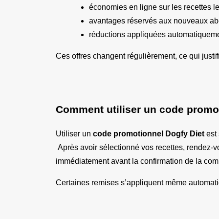
économies en ligne sur les recettes 
avantages réservés aux nouveaux a
réductions appliquées automatiqueme
Ces offres changent régulièrement, ce qui justi
Comment utiliser un code promo 
Utiliser un 
code promotionnel Dogfy Diet
 est
 Après avoir sélectionné vos recettes, rendez-vous dans votre panier. Un champ dédié permet de saisir votre code. Si celui-ci est valide, la réduction apparaît 
immédiatement avant la confirmation de la co
Certaines remises s’appliquent même automatiq