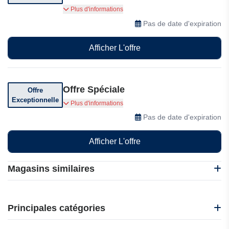
Inscrivez-vous dès aujourd’hui et commencez
Plus d'informations
votre parcours vers la licence avec des
Pas de date d'expiration
économies immédiates !
Afficher L'offre
Offre Spéciale
Offre
Exceptionnelle
Profitez d'offres exceptionnelles chez 1 Exam
Plus d'informations
Prep
Pas de date d'expiration
Afficher L'offre
Magasins similaires
BritishCouncil
Puzzle Movies
Principales catégories
italki