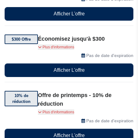
Afficher L'offre
Économisez jusqu'à $300
$300 Offre
Obtenez jusqu'à $300 de rabais sur les articles
Plus d'informations
sélectionnés
Pas de date d'expiration
Afficher L'offre
Offre de printemps - 10% de
10% de
réduction
réduction
Bénéficiez de 10% de réduction sur tous les
Plus d'informations
livres pour entrepreneurs avec n’importe quelle
Pas de date d'expiration
formation en ligne : une formation entièrement
en ligne, axée sur les examens, pour tous les
Afficher L'offre
métiers!