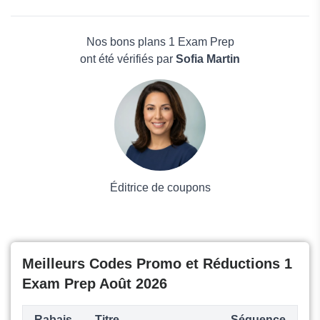
edX
Beauté et bien-être
Lingualeo
Électronique
Puzzle English
Maison & Jardin
Nos bons plans 1 Exam Prep
Boissons
ont été vérifiés par
Sofia Martin
Voyages et Vacances
Grand magasin
Mode
Éditrice de coupons
Meilleurs Codes Promo et Réductions 1
Exam Prep Août 2026
Rabais
Titre
Séquence