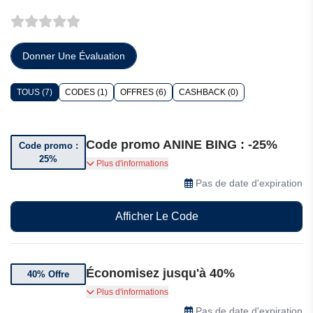
Donner Une Évaluation
TOUS (7)
CODES (1)
OFFRES (6)
CASHBACK (0)
Code promo ANINE BING : -25%
Code promo :
25%
Bénéficiez jusqu’à 25% de réduction sur une
Plus d'informations
sélection d’articles grâce au code suivant
Pas de date d'expiration
Afficher Le Code
Économisez jusqu'à 40%
40% Offre
Jusqu'à 40% de réduction sur une sélection
Plus d'informations
d'articles ANINE BING
Pas de date d'expiration