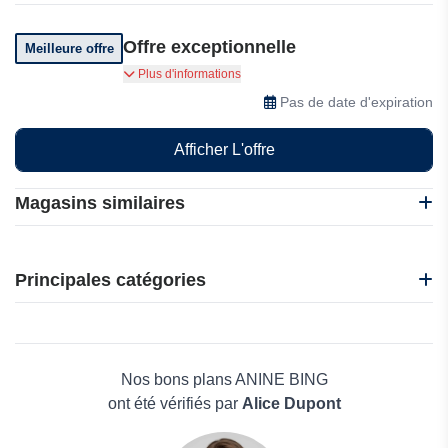
Offre exceptionnelle
Meilleure offre
Vous pouvez également vous procurer des
Plus d'informations
cartes-cadeaux
Pas de date d'expiration
Afficher L'offre
Magasins similaires
CafèNoir
i-Run
Principales catégories
Idakoos
Nadula
Beauté et bien-être
Nasty Gal
Électronique
Oakley
Maison & Jardin
Nos bons plans ANINE BING
Boissons
ont été vérifiés par
Alice Dupont
Voyages et Vacances