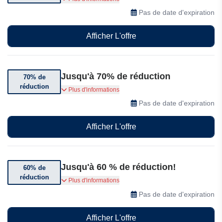
jusqu'à 80% sur une large gamme d'articles de
Pas de date d'expiration
mode essentiels !
Afficher L'offre
Jusqu'à 70% de réduction
70% de
réduction
Découvrez les derniers styles et tendances chez
Plus d'informations
Boohoo avec des réductions incroyables allant
Pas de date d'expiration
jusqu'à 70%!
Afficher L'offre
Jusqu'à 60 % de réduction!
60% de
réduction
Profitez d'économies considérables sur les
Plus d'informations
manteaux, les tricots, les hauts tendance, les
Pas de date d'expiration
bottes et plus encore - Jusqu'à 60 % de
réduction!
Afficher L'offre