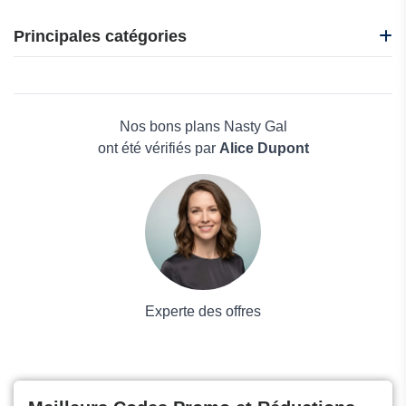
CafèNoir
i-Run
Principales catégories
Idakoos
Nadula
Beauté et bien-être
Nasty Gal
Électronique
Oakley
Maison & Jardin
Nos bons plans Nasty Gal
Boissons
ont été vérifiés par
Alice Dupont
Voyages et Vacances
Grand magasin
Mode
Experte des offres