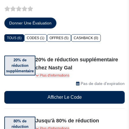
Donner Une Évaluation
TOUS (6)
CODES (1)
OFFRES (5)
CASHBACK (0)
20% de réduction supplémentaire
20% de
réduction
chez Nasty Gal
supplémentaire
Utilisez ce code promo pour bénéficier de 20%
Plus d'informations
de réduction supplémentaire chez Nasty Gal.
Pas de date d'expiration
Afficher Le Code
Jusqu'à 80% de réduction
80% de
réduction
Ne manquez pas d'énormes économies allant
Plus d'informations