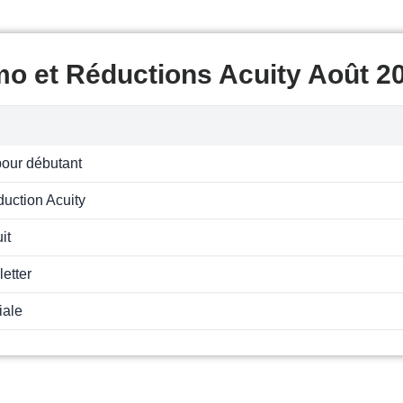
mo et Réductions Acuity Août 2
our débutant
uction Acuity
it
letter
iale