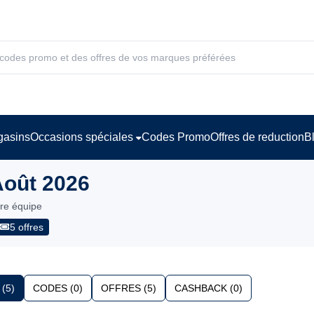
asins
Occasions spéciales
Codes Promo
Offres de reduction
B
Août 2026
tre équipe
5 offres
(5)
CODES (0)
OFFRES (5)
CASHBACK (0)