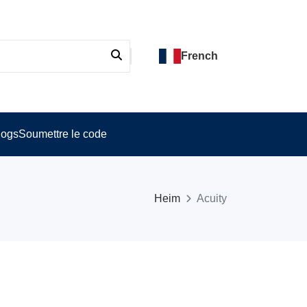
French
logs
Soumettre le code
Heim
Acuity