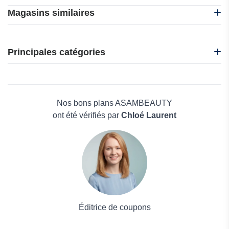
Magasins similaires
Harmony
La Feuille CBD
Principales catégories
Ma Pharma Naturelle
NARS
Beauté et bien-être
Nature et Mer
Électronique
Allies of Skin
Maison & Jardin
Nos bons plans ASAMBEAUTY
Boissons
ont été vérifiés par
Chloé Laurent
Voyages et Vacances
Grand magasin
Mode
Éditrice de coupons