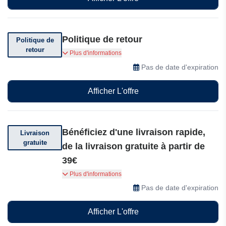
Politique de retour
Politique de
retour
ASAMBEAUTY vous offre une politique de retour
Plus d'informations
de 60 jours.
Pas de date d'expiration
Afficher L'offre
Bénéficiez d'une livraison rapide,
Livraison
gratuite
de la livraison gratuite à partir de
39€
Bénéficiez d'une livraison rapide, de la livraison
Plus d'informations
gratuite à partir de 39€ en Allemagne et en
Pas de date d'expiration
Autriche, d'une politique de retour sans risque
de 30 jours et cumulez des récompenses
Afficher L'offre
Payback sur chaque achat asambeauty.