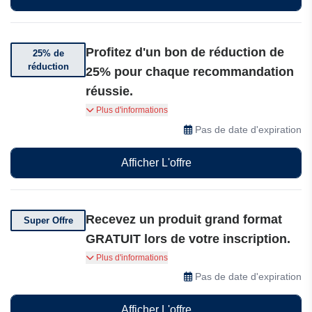
Profitez d'un bon de réduction de
25% de
réduction
25% pour chaque recommandation
réussie.
Recommandez vos amis : partagez votre secret
Plus d'informations
et profitez d'un bon de réduction de 25% pour
Pas de date d'expiration
chaque recommandation réussie.
Afficher L'offre
Recevez un produit grand format
Super Offre
GRATUIT lors de votre inscription.
Rejoignez la communauté WhatsApp
Plus d'informations
asambeauty, suivez les dernières actualités
Pas de date d'expiration
beauté et recevez un produit grand format
GRATUIT lors de votre inscription.
Afficher L'offre