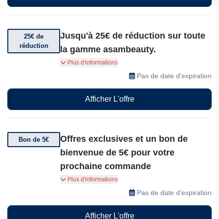
Jusqu'à 25€ de réduction sur toute
25€ de
réduction
la gamme asambeauty.
Achetez plus, économisez plus : bénéficiez de
Plus d'informations
jusqu'à 25€ de réduction sur toute la gamme
Pas de date d'expiration
asambeauty.
Afficher L'offre
Offres exclusives et un bon de
Bon de 5€
bienvenue de 5€ pour votre
prochaine commande
Abonnez-vous à la newsletter asambeauty pour
Plus d'informations
recevoir des actualités produits, des offres
Pas de date d'expiration
exclusives et un bon de bienvenue de 5€ pour
votre prochaine commande.
Afficher L'offre