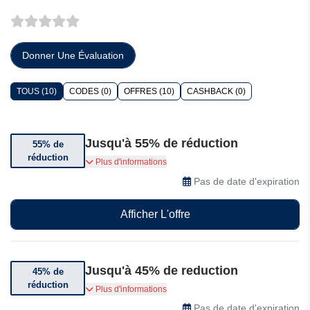
Donner Une Évaluation
TOUS (10)
CODES (0)
OFFRES (10)
CASHBACK (0)
Jusqu'à 55% de réduction
55% de
réduction
Bénéficiez jusqu'à 55% de réduction sur une
Plus d'informations
sélection d'articles
Pas de date d'expiration
Afficher L'offre
Jusqu'à 45% de reduction
45% de
réduction
Économisez jusqu'à 45% sur les offres
Plus d'informations
exclusives de soins de la peau asambeauty
Pas de date d'expiration