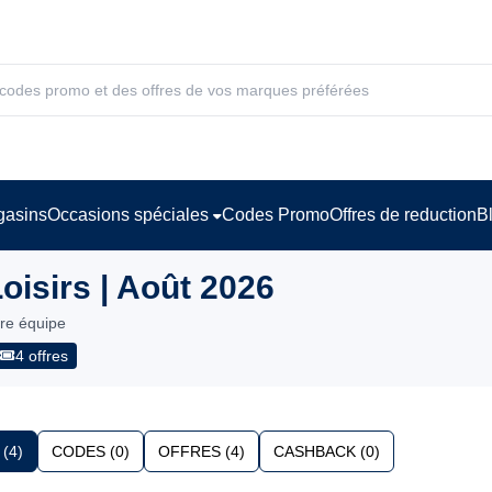
asins
Occasions spéciales
Codes Promo
Offres de reduction
B
isirs | Août 2026
tre équipe
4 offres
(4)
CODES (0)
OFFRES (4)
CASHBACK (0)