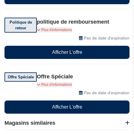
politique de remboursement
Politique de
retour
Bonprix vous offre une garantie de
Plus d'informations
remboursement de 30 jours.
Pas de date d'expiration
Afficher L'offre
Offre Spéciale
Offre Spéciale
Envie de faire de bonnes affaires? Dans notre
Plus d'informations
collection Wow !, retrouvez mode et qualité à
Pas de date d'expiration
des prix incroyables! Pas besoin de code promo
pour profiter de ces offres exceptionnelles.
Afficher L'offre
Magasins similaires