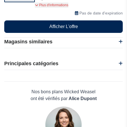
Super offres sur Wicked Weasel. Visitez notre
Plus d'informations
site web.
Pas de date d'expiration
Afficher L'offre
Magasins similaires
Maaji
Made in France
Principales catégories
Wicked Weasel
Savage X Fenty
Beauté et bien-être
The Tight Spot
Électronique
Agent Provocateur
Maison & Jardin
Nos bons plans Wicked Weasel
Boissons
ont été vérifiés par
Alice Dupont
Voyages et Vacances
Grand magasin
Mode