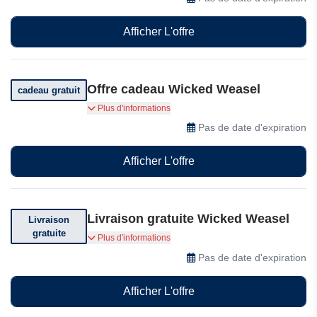
Afficher L'offre
Offre cadeau Wicked Weasel
cadeau gratuit
Recevez un cadeau gratuit pour chaque achat
Plus d'informations
de 65$ chez Wicked Weasel.
Pas de date d'expiration
Afficher L'offre
Livraison gratuite Wicked Weasel
Livraison
gratuite
Commandez maintenant pour bénéficier
Plus d'informations
d'avantages exclusifs tels que la livraison à tarif
Pas de date d'expiration
fixe, la livraison gratuite à partir de 149 $ et des
tissus haut de gamme du monde entier.
Afficher L'offre