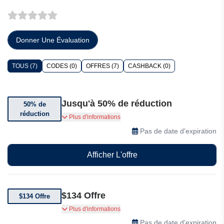
Donner Une Évaluation
TOUS (7)
CODES (0)
OFFRES (7)
CASHBACK (0)
Jusqu'à 50% de réduction
50% de
réduction
Bénéficiez jusqu'à 50% de réduction sur une
Plus d'informations
sélection d'articles
Pas de date d'expiration
Afficher L'offre
$134 Offre
$134 Offre
L'ensemble complet soutien-gorge de sport
Plus d'informations
7120 + legging 7420 est à $134
Pas de date d'expiration