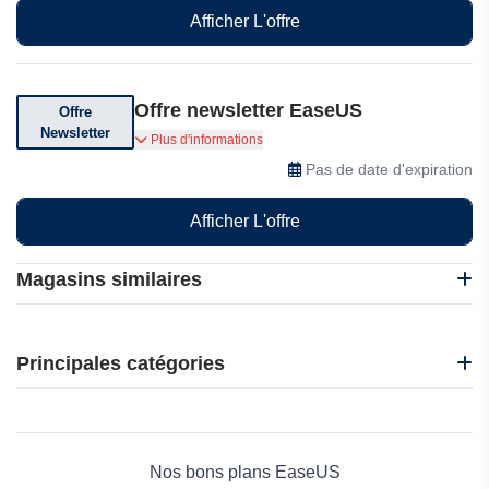
Afficher L'offre
Offre newsletter EaseUS
Offre
Newsletter
Abonnez-vous pour recevoir des offres spéciales
Plus d'informations
Pas de date d'expiration
Afficher L'offre
Magasins similaires
Easyship
F-Secure
Principales catégories
Abelssoft
ACDsee
Beauté et bien-être
Edrawsoft
Électronique
TurboVPN
Maison & Jardin
Nos bons plans EaseUS