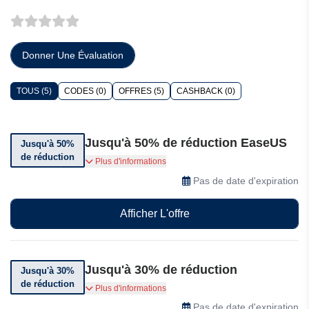
Donner Une Évaluation
TOUS (5)
CODES (0)
OFFRES (5)
CASHBACK (0)
Jusqu'à 50% de réduction EaseUS
Jusqu'à 50%
de réduction
Bénéficiez d'une réduction allant jusqu'à 50%
Plus d'informations
sur l'offre de mise à niveau vers Windows 11
Pas de date d'expiration
d'EaseUS. Offre à durée limitée.
Afficher L'offre
Jusqu'à 30% de réduction
Jusqu'à 30%
de réduction
Bénéficiez de jusqu'à 30% de réduction sur Pro+
Plus d'informations
WinPE Edition chez EaseUS.
Pas de date d'expiration