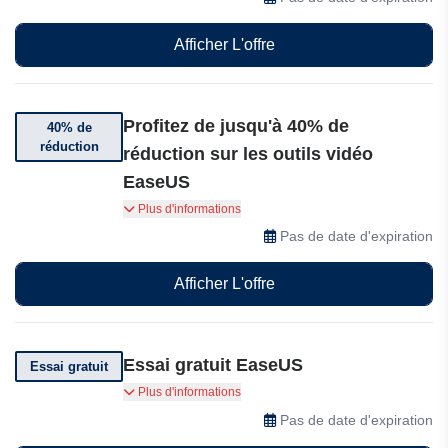
Afficher L'offre
Profitez de jusqu'à 40% de
40% de
réduction
réduction sur les outils vidéo
EaseUS
Profitez de jusqu'à 40 % de réduction sur les
Plus d'informations
outils vidéo EaseUS, notamment le téléchargeur
Pas de date d'expiration
vidéo, l'enregistreur d'écran, l'éditeur vidéo et
bien plus encore, pendant l'offre spéciale UEFA
Afficher L'offre
Champions League!
Essai gratuit EaseUS
Essai gratuit
EaseUS vous offre un essai gratuit du
Plus d'informations
téléchargeur vidéo sécurisé
Pas de date d'expiration