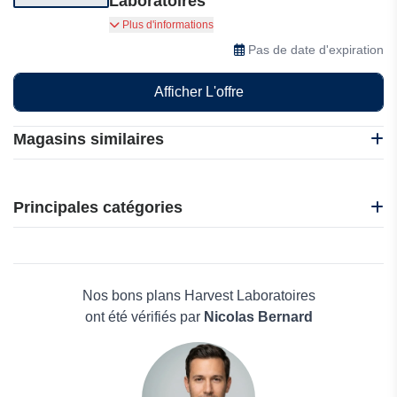
Laboratoires
Abonnez-vous et restez informé
Plus d'informations
Pas de date d'expiration
Afficher L'offre
Magasins similaires
BackJoy
D.Plantes
Principales catégories
Ecann
Easy Weed
Beauté et bien-être
Gapianne
Électronique
Harmony
Maison & Jardin
Nos bons plans Harvest Laboratoires
Boissons
ont été vérifiés par
Nicolas Bernard
Voyages et Vacances
Grand magasin
Mode