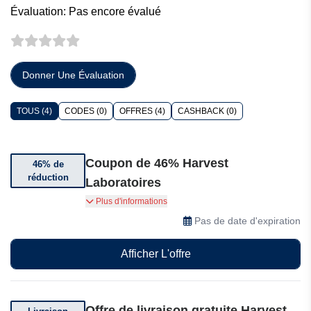
Évaluation: Pas encore évalué
Donner Une Évaluation
TOUS (4)
CODES (0)
OFFRES (4)
CASHBACK (0)
Coupon de 46% Harvest
46% de
réduction
Laboratoires
Obtenez 46% de réduction sur l'huile de CBD de
Plus d'informations
Harvest Laboratoires.
Pas de date d'expiration
Afficher L'offre
Offre de livraison gratuite Harvest