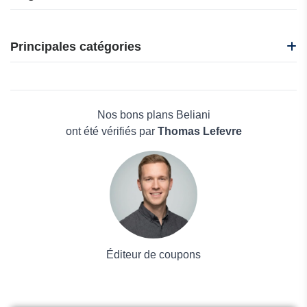
Gifi
Hannun
Principales catégories
Jardi Deco
Made in Design
Beauté et bien-être
1001Lits
Électronique
25Home
Maison & Jardin
Nos bons plans Beliani
Boissons
ont été vérifiés par
Thomas Lefevre
Voyages et Vacances
Grand magasin
Mode
Éditeur de coupons