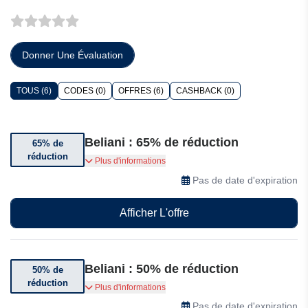
Donner Une Évaluation
TOUS (6)
CODES (0)
OFFRES (6)
CASHBACK (0)
Beliani : 65% de réduction
65% de
réduction
Bénéficiez jusqu’à 65% de réduction sur une
Plus d'informations
sélection d’articles
Pas de date d'expiration
Afficher L'offre
Beliani : 50% de réduction
50% de
réduction
Bénéficiez jusqu’à 50%2 de réduction sur tout le
Plus d'informations
magasin
Pas de date d'expiration