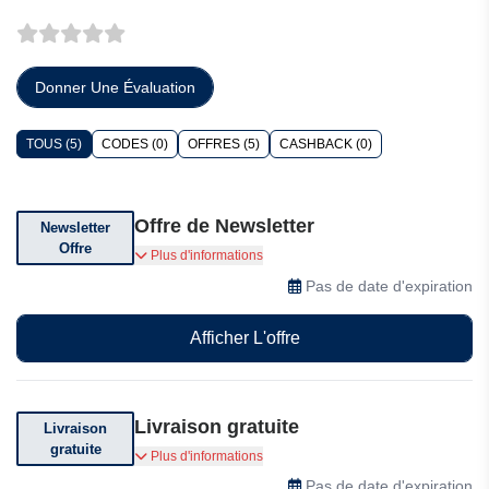
Donner Une Évaluation
TOUS (5)
CODES (0)
OFFRES (5)
CASHBACK (0)
Offre de Newsletter
Newsletter
Offre
Abonnez-vous à leur newsletter pour des
Plus d'informations
réductions exclusives, des offres et des
Pas de date d'expiration
codes promotionnels
Afficher L'offre
Livraison gratuite
Livraison
gratuite
La livraison est gratuite (voir conditions).
Plus d'informations
Pas de date d'expiration