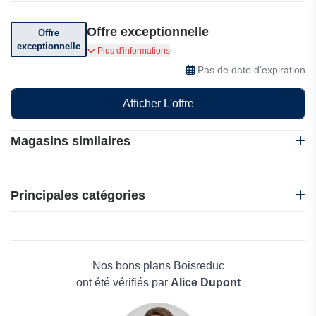
Offre exceptionnelle
Offre
exceptionnelle
Réalisez des économies sur vos factures de
Plus d'informations
chauffage
Pas de date d'expiration
Afficher L'offre
Magasins similaires
Happ-e by ENGIE
J2F Shop
Principales catégories
Global YO
WIOLP
Beauté et bien-être
AURAS Travel Insurance
Électronique
PureVPN
Maison & Jardin
Nos bons plans Boisreduc
Boissons
ont été vérifiés par
Alice Dupont
Voyages et Vacances
Grand magasin