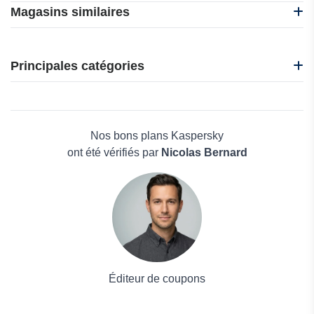
Magasins similaires
Kaspersky
MacBooster
Principales catégories
n8n
O&O Software
Beauté et bien-être
eUKhost
Électronique
InterServer
Maison & Jardin
Nos bons plans Kaspersky
Boissons
ont été vérifiés par
Nicolas Bernard
Voyages et Vacances
Grand magasin
Mode
Éditeur de coupons