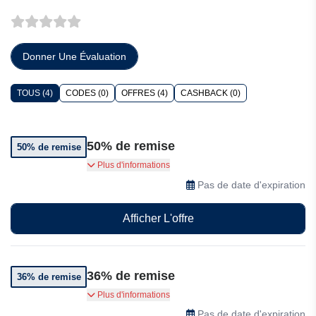
Donner Une Évaluation
TOUS (4)
CODES (0)
OFFRES (4)
CASHBACK (0)
50% de remise
50% de remise
Premium Total Security est disponible à partir de
Plus d'informations
39,99 €/an, avec une remise de 50 % sur le prix
Pas de date d'expiration
normal.
Afficher L'offre
36% de remise
36% de remise
Internet Security est disponible à partir de 34,99
Plus d'informations
€/an, avec une remise de 36% sur le prix
Pas de date d'expiration