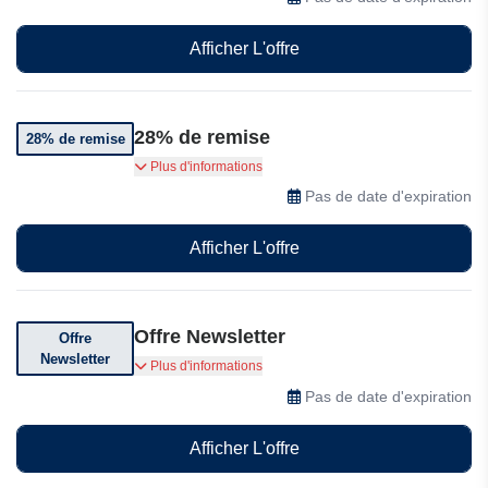
normal.
Afficher L'offre
28% de remise
28% de remise
Standard Antivirus est disponible à partir de
Plus d'informations
24,99 €/an, avec une remise de 28% sur le prix
Pas de date d'expiration
normal.
Afficher L'offre
Offre Newsletter
Offre
Newsletter
Inscrivez-vous à la newsletter dès aujourd'hui
Plus d'informations
pour recevoir des offres spéciales
Pas de date d'expiration
Afficher L'offre