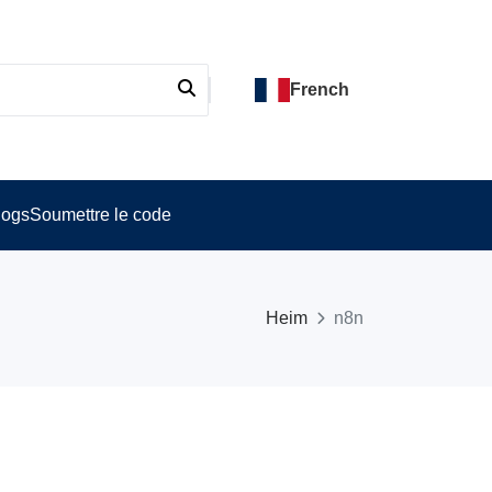
French
logs
Soumettre le code
Heim
n8n