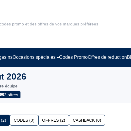
asins
Occasions spéciales
Codes Promo
Offres de reduction
B
t 2026
tre équipe
2 offres
(2)
CODES (0)
OFFRES (2)
CASHBACK (0)