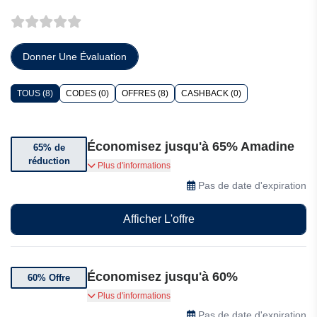
Donner Une Évaluation
TOUS (8)
CODES (0)
OFFRES (8)
CASHBACK (0)
Économisez jusqu'à 65% Amadine
65% de
réduction
Bénéficiez jusqu'à 65% de réduction chez
Plus d'informations
Amadine
Pas de date d'expiration
Afficher L'offre
Économisez jusqu'à 60%
60% Offre
Bénéficiez de 60% de réduction pour 40 licences
Plus d'informations
et plus.
Pas de date d'expiration