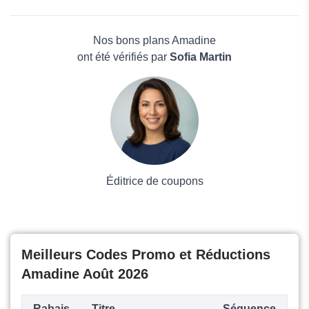
Shift4Shop
Beauté et bien-être
SentryPC
Électronique
Arkuda
Maison & Jardin
Nos bons plans Amadine
Boissons
ont été vérifiés par
Sofia Martin
Voyages et Vacances
Grand magasin
Mode
Éditrice de coupons
Meilleurs Codes Promo et Réductions
Amadine Août 2026
Rabais
Titre
Séquence