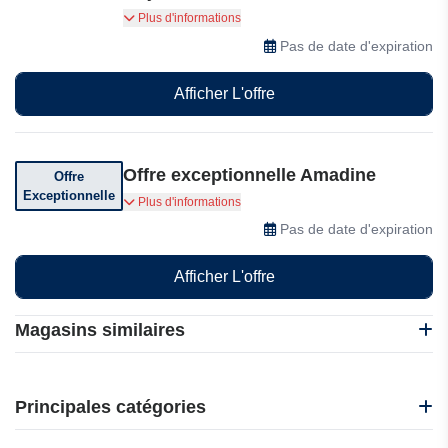
Vous pouvez retourner votre commande sous 30
Plus d'informations
jours à compter de la date de réception de votre
Pas de date d'expiration
commande par Amadine.
Afficher L'offre
Offre exceptionnelle Amadine
Offre
Exceptionnelle
Profitez d'offres et de bons de réduction
Plus d'informations
exceptionnels chez Amadine
Pas de date d'expiration
Afficher L'offre
Magasins similaires
Autodesk Fusion
Ashampoo INT
Principales catégories
3D-KStudio