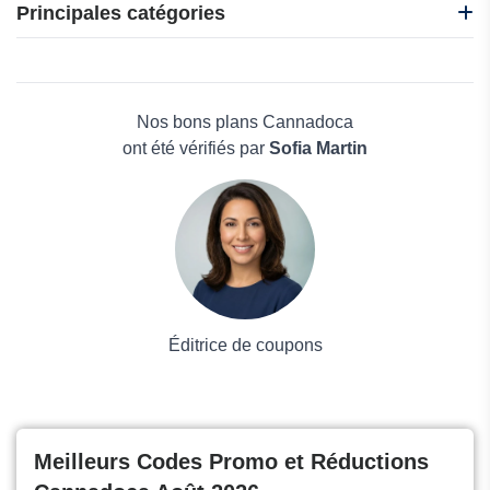
Ecann
Principales catégories
Easy Weed
Gapianne
Beauté et bien-être
Harmony
Électronique
Harvest Laboratoires
Maison & Jardin
Nos bons plans Cannadoca
Boissons
ont été vérifiés par
Sofia Martin
Voyages et Vacances
Grand magasin
Mode
Éditrice de coupons
Meilleurs Codes Promo et Réductions