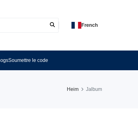
French
logs
Soumettre le code
Heim
Jalbum