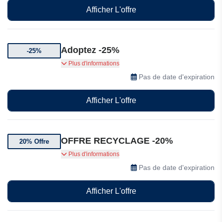
Afficher L'offre
Adoptez -25%
-25%
Bénéficiez de 25% de réduction sur les coffrets
Plus d'informations
cadeaux
Pas de date d'expiration
Afficher L'offre
OFFRE RECYCLAGE -20%
20% Offre
Rapportez vos flacons de parfum vides et vos
Plus d'informations
emballages de produits de soin et de maquillage
Pas de date d'expiration
en magasin et bénéficiez de 20% de réduction
Afficher L'offre