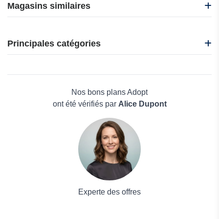
Magasins similaires
A Retro Tale
BadassBox
Principales catégories
C-Total
iHerb
Beauté et bien-être
Ma source d'Aloe
Électronique
Made in Paradis
Maison & Jardin
Nos bons plans Adopt
Boissons
ont été vérifiés par
Alice Dupont
Voyages et Vacances
Grand magasin
Mode
Experte des offres