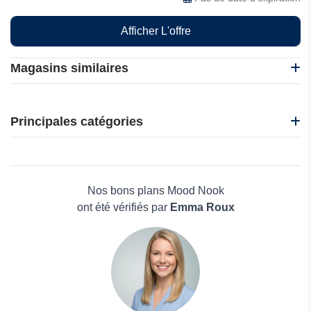
Afficher L'offre
Magasins similaires
Hannun
Jardi Deco
Principales catégories
Coohom
Homestyler
Beauté et bien-être
HOMMI
Électronique
Un amour de tapis
Maison & Jardin
Nos bons plans Mood Nook
Boissons
ont été vérifiés par
Emma Roux
Voyages et Vacances
Grand magasin
Mode